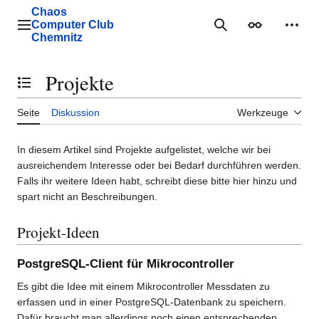
Zum
Chaos
Inhalt
Computer Club
Hauptmenü
Suche
Erscheinungs
Mein
springen
Chemnitz
Projekte
Inhaltsverzeichnis umschalten
Seite
Diskussion
Werkzeuge
In diesem Artikel sind Projekte aufgelistet, welche wir bei
ausreichendem Interesse oder bei Bedarf durchführen werden.
Falls ihr weitere Ideen habt, schreibt diese bitte hier hinzu und
spart nicht an Beschreibungen.
Projekt-Ideen
PostgreSQL-Client für Mikrocontroller
Es gibt die Idee mit einem Mikrocontroller Messdaten zu
erfassen und in einer PostgreSQL-Datenbank zu speichern.
Dafür braucht man allerdings noch einen entsprechenden