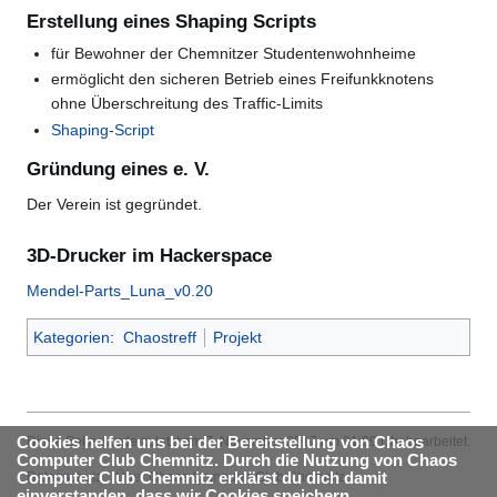
Erstellung eines Shaping Scripts
für Bewohner der Chemnitzer Studentenwohnheime
ermöglicht den sicheren Betrieb eines Freifunkknotens
ohne Überschreitung des Traffic-Limits
Shaping-Script
Gründung eines e. V.
Der Verein ist gegründet.
3D-Drucker im Hackerspace
Mendel-Parts_Luna_v0.20
Kategorien
:
Chaostreff
Projekt
Cookies helfen uns bei der Bereitstellung von Chaos
Diese Seite wurde zuletzt am 7. November 2017 um 01:09 Uhr bearbeitet.
Computer Club Chemnitz. Durch die Nutzung von Chaos
Computer Club Chemnitz erklärst du dich damit
Datenschutz
Über Chaos Computer Club Chemnitz
einverstanden, dass wir Cookies speichern.