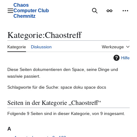
Zum
Chaos
Inhalt
Computer Club
Hauptmenü
Suche
Erscheinungs
Mein
springen
Chemnitz
Kategorie
:
Chaostreff
Kategorie
Diskussion
Werkzeuge
Hilfe
Diese Seiten dokumentieren den Space, seine Dinge und
was/wie passiert.
Schlagworte für die Suche: space doku space docs
Seiten in der Kategorie „Chaostreff“
Folgende 9 Seiten sind in dieser Kategorie, von 9 insgesamt.
A