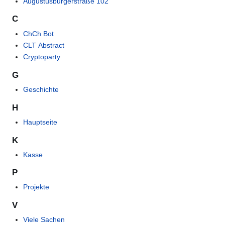
Augustusburgerstraße 102
C
ChCh Bot
CLT Abstract
Cryptoparty
G
Geschichte
H
Hauptseite
K
Kasse
P
Projekte
V
Viele Sachen