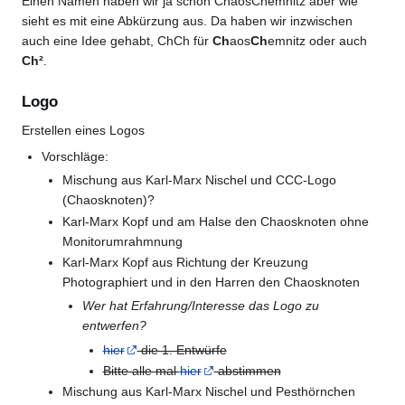
Einen Namen haben wir ja schon ChaosChemnitz aber wie
sieht es mit eine Abkürzung aus. Da haben wir inzwischen
auch eine Idee gehabt, ChCh für
Ch
aos
Ch
emnitz oder auch
Ch²
.
Logo
Erstellen eines Logos
Vorschläge:
Mischung aus Karl-Marx Nischel und CCC-Logo
(Chaosknoten)?
Karl-Marx Kopf und am Halse den Chaosknoten ohne
Monitorumrahmnung
Karl-Marx Kopf aus Richtung der Kreuzung
Photographiert und in den Harren den Chaosknoten
Wer hat Erfahrung/Interesse das Logo zu
entwerfen?
hier
die 1. Entwürfe
Bitte alle mal
hier
abstimmen
Mischung aus Karl-Marx Nischel und Pesthörnchen