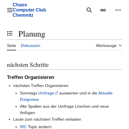
Zum
Chaos
Inhalt
Computer Club
Hauptmenü
Suche
Erscheinungs
Mein
springen
Chemnitz
Planung
Inhaltsverzeichnis umschalten
Seite
Diskussion
Werkzeuge
nächsten Schritte
Treffen Organisieren
nächstes Treffen Organisieren
Sonntags
Umfrage
auswerten und in die
Aktuelle
Ereignisse
Alte Spalten aus der Umfrage Löschen und neue
Anfügen
Leute zum nächsten Treffen einladen
IRC
Topic ändern