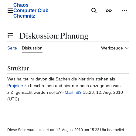
Zum
Chaos
Inhalt
Computer Club
Hauptmenü
Suche
Erscheinungs
Mein
springen
Chemnitz
Diskussion
:
Planung
Inhaltsverzeichnis umschalten
Seite
Diskussion
Werkzeuge
Struktur
Was halltet ihr davon die Sachen die hier drin stehen als
Projekte
zu beschreiben und hier nur noch anzugeben was
z.Z. gemacht werden sollte?--
Martin89
15:23, 12. Aug. 2010
(UTC)
Diese Seite wurde zuletzt am 12. August 2010 um 15:23 Uhr bearbeitet.