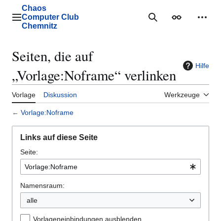
Zum
Chaos
Inhalt
Computer Club
Hauptmenü
Suche
Erscheinungs
Mein
springen
Chemnitz
Seiten, die auf
Hilfe
„Vorlage:Noframe“ verlinken
Vorlage
Diskussion
Werkzeuge
←
Vorlage:Noframe
Links auf diese Seite
Seite:
Namensraum:
alle
Vorlageneinbindungen ausblenden