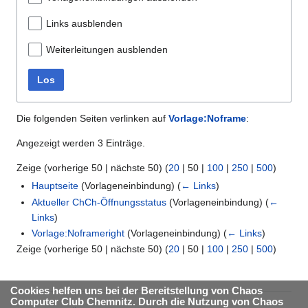
Links ausblenden
Weiterleitungen ausblenden
Los
Die folgenden Seiten verlinken auf
Vorlage:Noframe
:
Angezeigt werden 3 Einträge.
Zeige (
vorherige 50
|
nächste 50
) (
20
|
50
|
100
|
250
|
500
)
Hauptseite
(Vorlageneinbindung)
(
← Links
)
Aktueller ChCh-Öffnungsstatus
(Vorlageneinbindung)
(
←
Links
)
Vorlage:Noframeright
(Vorlageneinbindung)
(
← Links
)
Zeige (
vorherige 50
|
nächste 50
) (
20
|
50
|
100
|
250
|
500
)
Cookies helfen uns bei der Bereitstellung von Chaos
Computer Club Chemnitz. Durch die Nutzung von Chaos