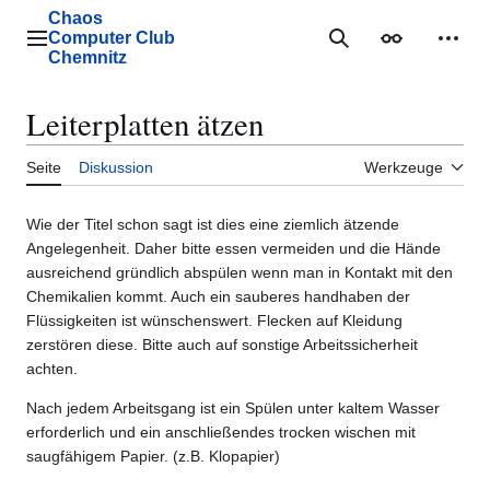
Zum
Chaos
Inhalt
Computer Club
Hauptmenü
Suche
Erscheinungs
Mein
springen
Chemnitz
Leiterplatten ätzen
Seite
Diskussion
Werkzeuge
Wie der Titel schon sagt ist dies eine ziemlich ätzende
Angelegenheit. Daher bitte essen vermeiden und die Hände
ausreichend gründlich abspülen wenn man in Kontakt mit den
Chemikalien kommt. Auch ein sauberes handhaben der
Flüssigkeiten ist wünschenswert. Flecken auf Kleidung
zerstören diese. Bitte auch auf sonstige Arbeitssicherheit
achten.
Nach jedem Arbeitsgang ist ein Spülen unter kaltem Wasser
erforderlich und ein anschließendes trocken wischen mit
saugfähigem Papier. (z.B. Klopapier)