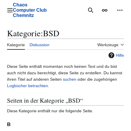
Zum
Chaos
Inhalt
Computer Club
Hauptmenü
Suche
Erscheinungs
Mein
springen
Chemnitz
Kategorie
:
BSD
Kategorie
Diskussion
Werkzeuge
Hilfe
Diese Seite enthält momentan noch keinen Text und du bist
auch nicht dazu berechtigt, diese Seite zu erstellen. Du kannst
ihren Titel auf anderen Seiten
suchen
oder die zugehörigen
Logbücher betrachten
.
Seiten in der Kategorie „BSD“
Diese Kategorie enthält nur die folgende Seite.
B