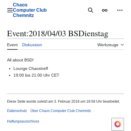
Zum
Chaos
Inhalt
Computer Club
Hauptmenü
Suche
Erscheinungs
Mein
springen
Chemnitz
Event
:
2018/04/03 BSDienstag
Event
Diskussion
Werkzeuge
All about BSD!
Lounge Chaostreff
19:00 bis 21:00 Uhr CET
Diese Seite wurde zuletzt am 3. Februar 2018 um 18:58 Uhr bearbeitet.
Datenschutz
Über Chaos Computer Club Chemnitz
Haftungsausschluss