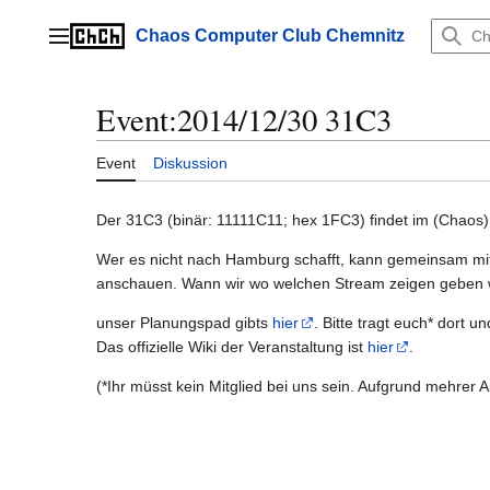
Zum
Inhalt
Chaos Computer Club Chemnitz
Hauptmenü
springen
Event
:
2014/12/30 31C3
Event
Diskussion
Der 31C3 (binär: 11111C11; hex 1FC3) findet im (Chaos
Wer es nicht nach Hamburg schafft, kann gemeinsam mit
anschauen. Wann wir wo welchen Stream zeigen geben 
unser Planungspad gibts
hier
. Bitte tragt euch* dort 
Das offizielle Wiki der Veranstaltung ist
hier
.
(*Ihr müsst kein Mitglied bei uns sein. Aufgrund mehrer