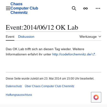
Zum
Chaos
Inhalt
Computer Club
Hauptmenü
Suche
Erscheinungs
Mein
springen
Chemnitz
Event
:
2014/06/12 OK Lab
Event
Diskussion
Werkzeuge
Das OK Lab trifft sich an diesen Tag wieder. Weitere
Informationen erfahrt ihr unter
http://codeforchemnitz.de/
.
Diese Seite wurde zuletzt am 23. Mai 2014 um 15:00 Uhr bearbeitet.
Datenschutz
Über Chaos Computer Club Chemnitz
Haftungsausschluss