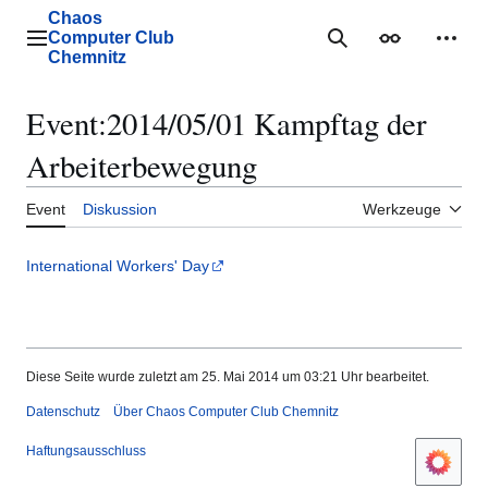
Zum
Chaos
Inhalt
Computer Club
Hauptmenü
Suche
Erscheinungs
Mein
springen
Chemnitz
Event
:
2014/05/01 Kampftag der
Arbeiterbewegung
Event
Diskussion
Werkzeuge
International Workers' Day
Diese Seite wurde zuletzt am 25. Mai 2014 um 03:21 Uhr bearbeitet.
Datenschutz
Über Chaos Computer Club Chemnitz
Haftungsausschluss